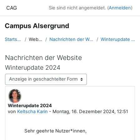
Zum Hauptinhalt
CAG
Sie sind nicht angemeldet. (
Anmelden
)
Campus Alsergrund
Startseite
Website
Nachrichten der Website
Winterupdate 2024
Nachrichten der Website
Winterupdate 2024
Anzeigemodus
Winterupdate 2024
Anzahl Antworten: 0
von
Keltscha Karin
-
Montag, 16. Dezember 2024, 12:51
Sehr geehrte Nutzer*innen,