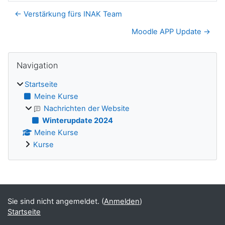
← Verstärkung fürs INAK Team
Moodle APP Update →
Blöcke
Navigation überspringen
Navigation
Startseite
Meine Kurse
Nachrichten der Website
Winterupdate 2024
Meine Kurse
Kurse
Ergänzungsblöcke
Sie sind nicht angemeldet. (
Anmelden
)
Startseite