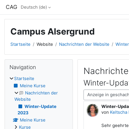
Zum Hauptinhalt
CAG
Deutsch ‎(de)‎
Campus Alsergrund
Startseite
Website
Nachrichten der Website
Winte
Blöcke
Navigation überspringen
Navigation
Nachrichte
Startseite
Winter-Upda
Meine Kurse
Anzeigemodus
Nachrichten der
Website
Winter-Upda
Winter-Update
Anzahl Antwo
von
Keltscha 
2023
Meine Kurse
Sehr geehrte
Kurse