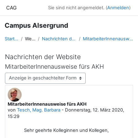
Zum Hauptinhalt
CAG
Sie sind nicht angemeldet. (
Anmelden
)
Campus Alsergrund
Startseite
Website
Nachrichten der Website
MitarbeiterInnenausweise fürs AKH
Nachrichten der Website
MitarbeiterInnenausweise fürs AKH
Anzeigemodus
MitarbeiterInnenausweise fürs AKH
Anzahl Antworten: 0
von
Tesch, Mag. Barbara
-
Donnerstag, 12. März 2020,
15:29
Sehr geehrte Kolleginnen und Kollegen,