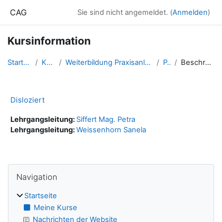
Zum Hauptinhalt
CAG
Sie sind nicht angemeldet. (
Anmelden
)
Kursinformation
Startseite
Kurse
Weiterbildung Praxisanleitung (PAL)
PAL
Beschreibung
Disloziert
Lehrgangsleitung:
Siffert Mag. Petra
Lehrgangsleitung:
Weissenhorn Sanela
Blöcke
Navigation überspringen
Navigation
Startseite
Meine Kurse
Nachrichten der Website