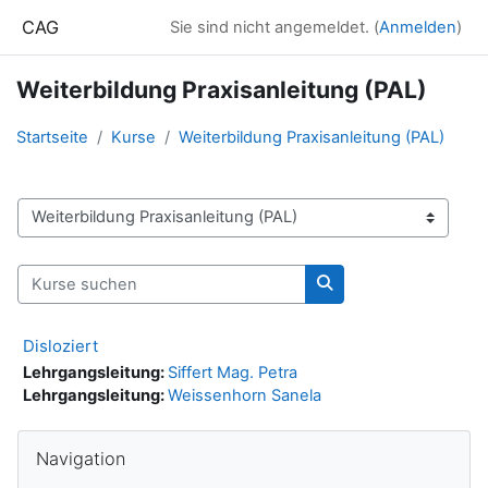
Zum Hauptinhalt
CAG
Sie sind nicht angemeldet. (
Anmelden
)
Weiterbildung Praxisanleitung (PAL)
Startseite
Kurse
Weiterbildung Praxisanleitung (PAL)
Kursbereiche
Kurse suchen
Kurse suchen
Disloziert
Lehrgangsleitung:
Siffert Mag. Petra
Lehrgangsleitung:
Weissenhorn Sanela
Blöcke
Navigation überspringen
Navigation