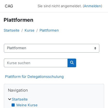
Zum Hauptinhalt
CAG
Sie sind nicht angemeldet. (
Anmelden
)
Plattformen
Startseite
Kurse
Plattformen
Kursbereiche
Kurse suchen
Kurse suchen
Plattform für Delegationsschulung
Blöcke
Navigation überspringen
Navigation
Startseite
Meine Kurse