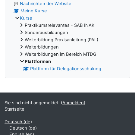
Nachrichten der Website
Meine Kurse
Kurse
Praktikumsrelevantes - SAB INAK
Sonderausbildungen
Weiterbildung Praxisanleitung (PAL)
Weiterbildungen
Weiterbildungen im Bereich MTDG
Plattformen
Plattform für Delegationsschulung
Ergänzungsblöcke
Sie sind nicht angemeldet. (
Anmelden
)
Startseite
Deutsch ‎(de)‎
Deutsch ‎(de)‎
English ‎(en)‎